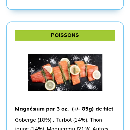
POISSONS
Magnésium par 3 oz. (+/- 85g) de filet
Goberge (18%) , Turbot (14%), Thon
jaune (14%), Maquereau (21%) Autres