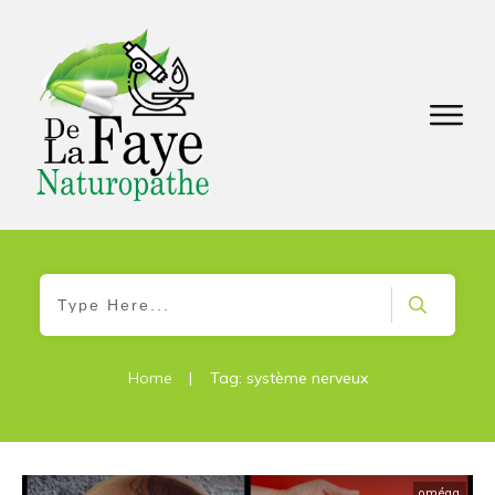
Home
|
Tag: système nerveux
oméga