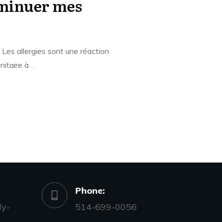
iminuer mes
 Les allergies sont une réaction
nitaire à
...
Phone:
ly-
514-699-0056