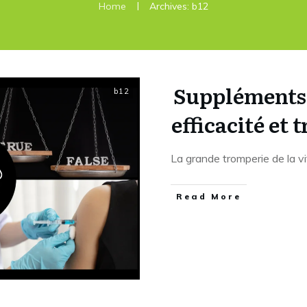
|
Home
Archives: b12
Suppléments d
b12
efficacité et
La grande tromperie de la v
Read More