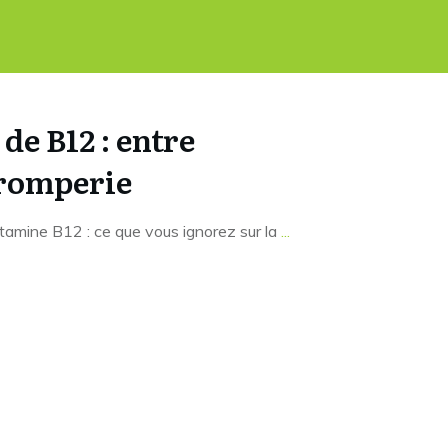
e B12 : entre
 tromperie
itamine B12 : ce que vous ignorez sur la
...